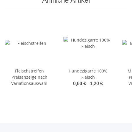
Ähnliche Artikel
Fleischstreifen
Hundezigarre 100%
Mi
Preisanzeige nach
Fleisch
P
Variationsauswahl
V
0,60 € -
1,20 €