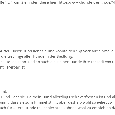
öße 1 x 1 cm. Sie finden diese hier: https://www.hunde-design.de/
ürfel. Unser Hund liebt sie und könnte den 5kg Sack auf einmal au
die Lieblinge aller Hunde in der Siedlung.
icht teilen kann, und so auch die kleinen Hunde ihre Leckerli vo
t lieferbar ist.
immt.
ein Hund liebt sie. Da mein Hund allerdings sehr verfressen ist und
mt, dass sie zum Himmel stingt aber deshalb wohl so geliebt wird.
 Auch für Ältere Hunde mit schlechten Zähnen wohl zu empfehlen da 