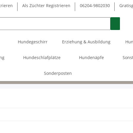
trieren
Als Züchter Registrieren
06204-9802030
Gratis
Hundegeschirr
Erziehung & Ausbildung
Hun
ung
Hundeschlafplätze
Hundenäpfe
Sons
Sonderposten