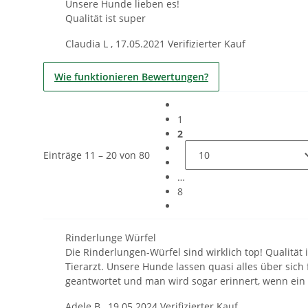
Unsere Hunde lieben es!
Qualität ist super
Claudia L
,
17.05.2021
Verifizierter Kauf
Wie funktionieren Bewertungen?
1
2
Einträge 11 – 20 von 80
…
8
Rinderlunge Würfel
Die Rinderlungen-Würfel sind wirklich top! Qualität
Tierarzt. Unsere Hunde lassen quasi alles über sich
geantwortet und man wird sogar erinnert, wenn ein a
Adele B
,
19.05.2024
Verifizierter Kauf