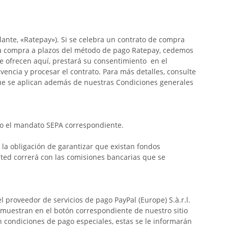
ante, «Ratepay»). Si se celebra un contrato de compra
 la compra a plazos del método de pago Ratepay, cedemos
e ofrecen aquí, prestará su consentimiento en el
lvencia y procesar el contrato. Para más detalles, consulte
ue se aplican además de nuestras Condiciones generales
ndo el mandato SEPA correspondiente.
á la obligación de garantizar que existan fondos
sted correrá con las comisiones bancarias que se
 proveedor de servicios de pago PayPal (Europe) S.à.r.l.
e muestran en el botón correspondiente de nuestro sitio
n condiciones de pago especiales, estas se le informarán