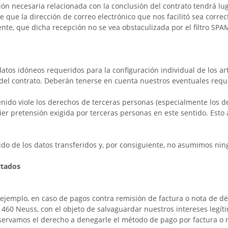
ión necesaria relacionada con la conclusión del contrato tendrá lug
que la dirección de correo electrónico que nos facilitó sea corre
ente, que dicha recepción no se vea obstaculizada por el filtro SPA
atos idóneos requeridos para la configuración individual de los art
del contrato. Deberán tenerse en cuenta nuestros eventuales requis
nido viole los derechos de terceras personas (especialmente los d
r pretensión exigida por terceras personas en este sentido. Esto 
o de los datos transferidos y, por consiguiente, no asumimos nin
rtados
ejemplo, en caso de pagos contra remisión de factura o nota de dé
1460 Neuss,
con el objeto de salvaguardar nuestros intereses legíti
servamos el derecho a denegarle el método de pago por factura o 