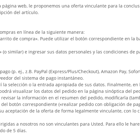
a página web, le proponemos una oferta vinculante para la conclusi
pción del artículo.
 compras en línea de la siguiente manera:
arrito de compra». Puede utilizar el botón correspondiente en la b
» (o similar) e ingresar sus datos personales y las condiciones de p
ago (p. ej.,
z.B. PayPal (Express/Plus/Checkout), Amazon Pay, Sofor
veedor del sistema de pago instantáneo.
allí la selección o la entrada apropiada de sus datos. Finalmente, 
podrá visualizar los datos del pedido en la página sinóptica del pe
 a revisar la información en el resumen del pedido, modificarla (t
és del botón correspondiente («realizar pedido con obligación de p
su aceptación de la oferta de forma legalmente vinculante, con lo c
irigidas a nosotros no son vinculantes para Usted. Para ello le hare
do de 5 días.