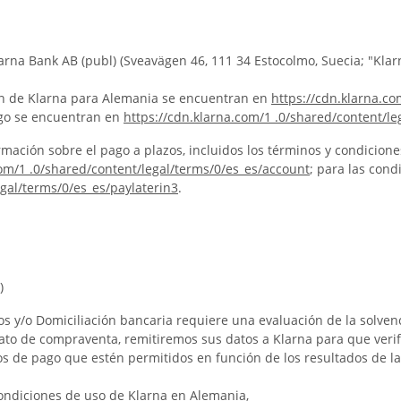
arna Bank AB (publ) (Sveavägen 46, 111 34 Estocolmo, Suecia; "Klar
ión de Klarna para Alemania se encuentran en
https://cdn.klarna.co
ago se encuentran en
https://cdn.klarna.com/1 .0/shared/content/l
rmación sobre el pago a plazos, incluidos los términos y condicion
com/1 .0/shared/content/legal/terms/0/es_es/account
; para las cond
egal/terms/0/es_es/paylaterin3
.
)
s y/o Domiciliación bancaria requiere una evaluación de la solvenc
rato de compraventa, remitiremos sus datos a Klarna para que verif
de pago que estén permitidos en función de los resultados de la 
ondiciones de uso de Klarna en Alemania,