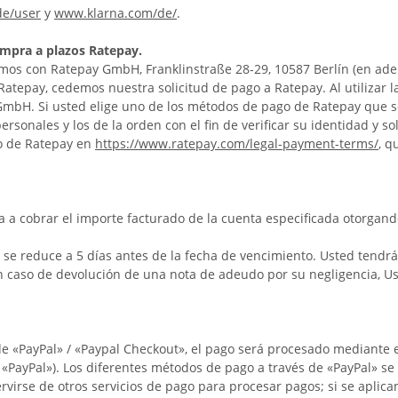
de/user
y
www.klarna.com/de/
.
ompra a plazos Ratepay.
mos con Ratepay GmbH, Franklinstraße 28-29, 10587 Berlín (en adel
Ratepay, cedemos nuestra solicitud de pago a Ratepay. Al utilizar
GmbH. Si usted elige uno de los métodos de pago de Ratepay que s
sonales y los de la orden con el fin de verificar su identidad y so
o de Ratepay en
https://www.ratepay.com/legal-payment-terms/
, q
za a cobrar el importe facturado de la cuenta especificada otorga
on) se reduce a 5 días antes de la fecha de vencimiento. Usted tendr
En caso de devolución de una nota de adeudo por su negligencia, U
e «PayPal» / «Paypal Checkout», el pago será procesado mediante el
; «PayPal»). Los diferentes métodos de pago a través de «PayPal» s
rvirse de otros servicios de pago para procesar pagos; si se aplica