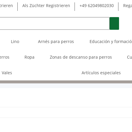
trieren
Als Züchter Registrieren
+49 62049802030
Rega
Lino
Arnés para perros
Educación y formaci
erros
Ropa
Zonas de descanso para perros
Cu
Vales
Artículos especiales