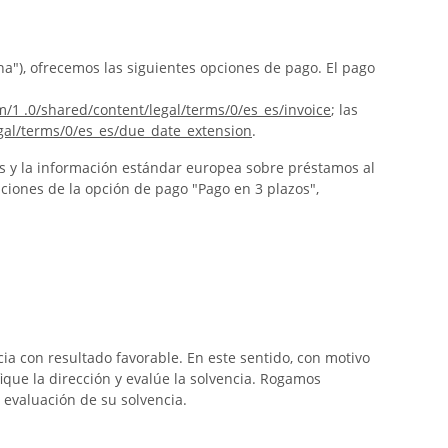
na"), ofrecemos las siguientes opciones de pago. El pago
m/1 .0/shared/content/legal/terms/0/es_es/invoice
; las
egal/terms/0/es_es/due_date_extension
.
es y la información estándar europea sobre préstamos al
iciones de la opción de pago "Pago en 3 plazos",
ia con resultado favorable. En este sentido, con motivo
ique la dirección y evalúe la solvencia. Rogamos
evaluación de su solvencia.