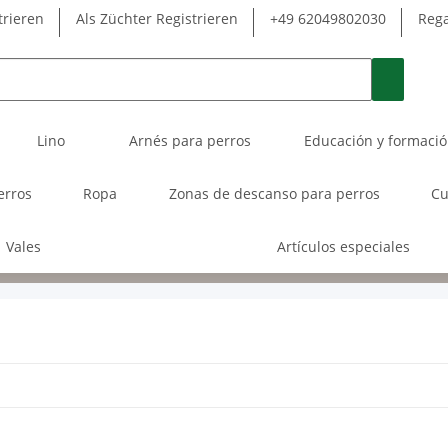
trieren
Als Züchter Registrieren
+49 62049802030
Rega
Lino
Arnés para perros
Educación y formaci
erros
Ropa
Zonas de descanso para perros
Cu
Vales
Artículos especiales