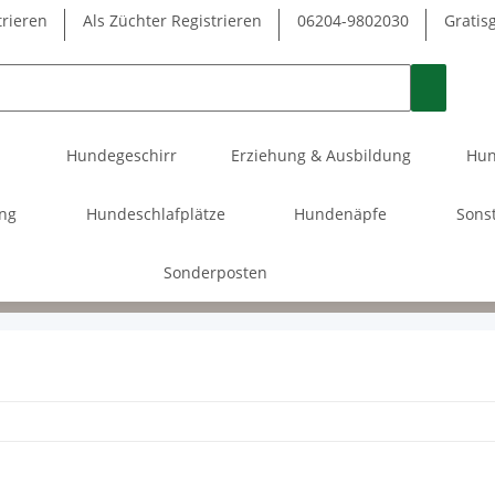
trieren
Als Züchter Registrieren
06204-9802030
Gratis
Hundegeschirr
Erziehung & Ausbildung
Hun
ung
Hundeschlafplätze
Hundenäpfe
Sons
Sonderposten