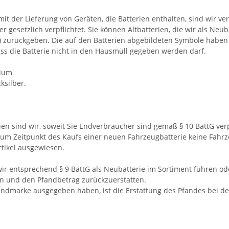
der Lieferung von Geräten, die Batterien enthalten, sind wir verp
r gesetzlich verpflichtet. Sie können Altbatterien, die wir als Ne
) zurückgeben. Die auf den Batterien abgebildeten Symbole haben
s die Batterie nicht in den Hausmüll gegeben werden darf.
mium
ksilber.
sind wir, soweit Sie Endverbraucher sind gemäß § 10 BattG verpfl
um Zeitpunkt des Kaufs einer neuen Fahrzeugbatterie keine Fahrze
tikel ausgewiesen.
 wir entsprechend § 9 BattG als Neubatterie im Sortiment führen o
en und den Pfandbetrag zurückzuerstatten.
fandmarke ausgegeben haben, ist die Erstattung des Pfandes bei d