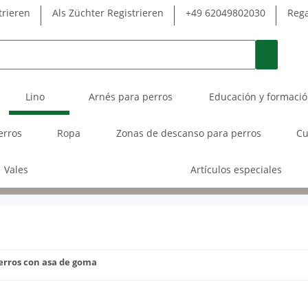
trieren
Als Züchter Registrieren
+49 62049802030
Rega
Lino
Arnés para perros
Educación y formaci
erros
Ropa
Zonas de descanso para perros
Cu
Vales
Artículos especiales
erros con asa de goma