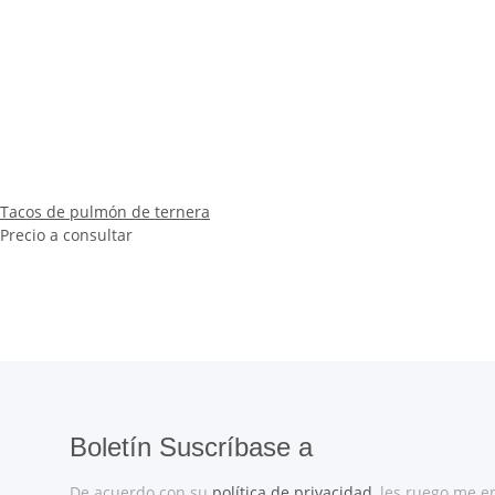
Tacos de pulmón de ternera
Precio a consultar
Boletín Suscríbase a
De acuerdo con su
política de privacidad
, les ruego me e