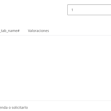
r_tab_name#
Valoraciones
nda o solicitarlo