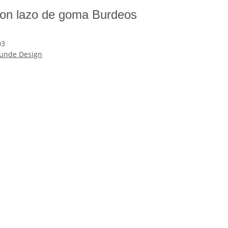
con lazo de goma Burdeos
03
unde Design