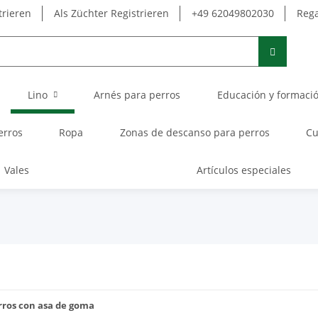
trieren
Als Züchter Registrieren
+49 62049802030
Rega
Lino
Arnés para perros
Educación y formaci
erros
Ropa
Zonas de descanso para perros
Cu
Vales
Artículos especiales
rros con asa de goma