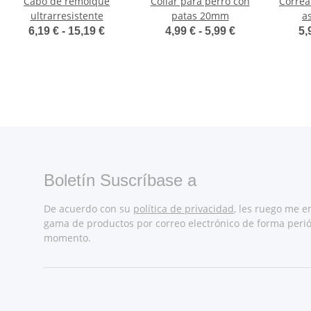
Cabo de remolque
Collar para perro con
Correa
ultrarresistente
patas 20mm
a
6,19 € -
15,19 €
4,99 € -
5,99 €
5,
Boletín Suscríbase a
De acuerdo con su
política de privacidad
, les ruego me e
gama de productos por correo electrónico de forma perió
momento.