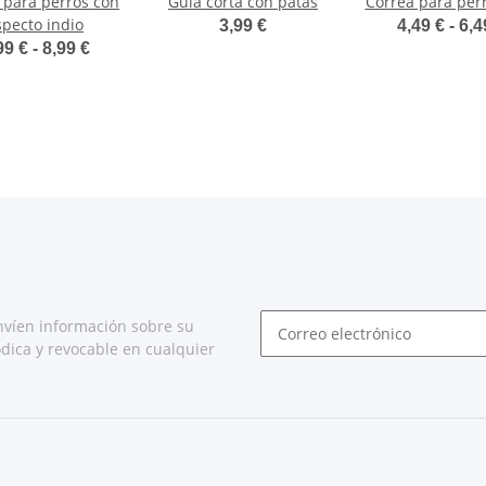
 para perros con
Guía corta con patas
Correa para per
specto indio
3,99 €
4,49 € -
6,4
99 € -
8,99 €
nvíen información sobre su
dica y revocable en cualquier