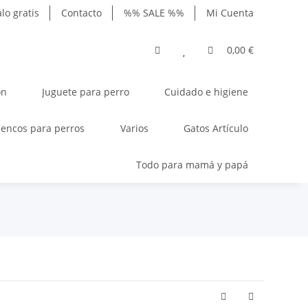
lo gratis
Contacto
%% SALE %%
Mi Cuenta
0,00 €
ón
Juguete para perro
Cuidado e higiene
encos para perros
Varios
Gatos Artículo
Todo para mamá y papá