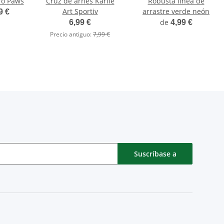
ro Paws
Cruz de arnés Karlie
Robusta línea de
Art Sportiv
arrastre verde neón
9 €
de
6,99 €
4,99 €
Precio antiguo:
7,99 €
Suscríbase a