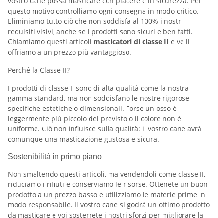
vostro cane possa masticare con piacere e in sicurezza. Per
questo motivo controlliamo ogni consegna in modo critico.
Eliminiamo tutto ciò che non soddisfa al 100% i nostri
requisiti visivi, anche se i prodotti sono sicuri e ben fatti.
Chiamiamo questi articoli
masticatori di classe II
e ve li
offriamo a un prezzo più vantaggioso.
Perché la Classe II?
I prodotti di classe II sono di alta qualità come la nostra
gamma standard, ma non soddisfano le nostre rigorose
specifiche estetiche o dimensionali. Forse un osso è
leggermente più piccolo del previsto o il colore non è
uniforme. Ciò non influisce sulla qualità: il vostro cane avrà
comunque una masticazione gustosa e sicura.
Sostenibilità in primo piano
Non smaltendo questi articoli, ma vendendoli come classe II,
riduciamo i rifiuti e conserviamo le risorse. Ottenete un buon
prodotto a un prezzo basso e utilizziamo le materie prime in
modo responsabile. Il vostro cane si godrà un ottimo prodotto
da masticare e voi sosterrete i nostri sforzi per migliorare la