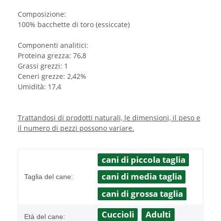
Composizione:
100% bacchette di toro (essiccate)
Componenti analitici:
Proteina grezza: 76,8
Grassi grezzi: 1
Ceneri grezze: 2,42%
Umidità: 17,4
Trattandosi di prodotti naturali, le dimensioni, il peso e
il numero di pezzi possono variare.
cani di piccola taglia
cani di media taglia
Taglia del cane:
cani di grossa taglia
Cuccioli
Adulti
Età del cane: