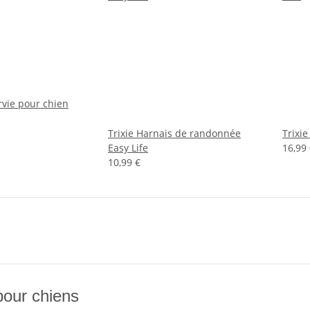
rvie pour chien
Trixie Harnais de randonnée
Trixi
Easy Life
16,99
10,99 €
pour chiens