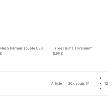
e Flash harnais souple USB
Trixie Harnais Premium
 €
8,99 €
Article 1 - 20 depuis 31
1
2