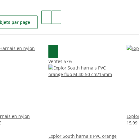
bjets par page
Ventes 57%
rnais en nylon
Explo
€
15,99 
Explor South harnais PVC orange