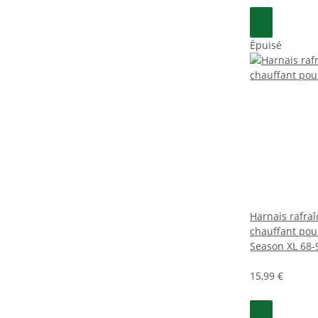
Épuisé
Harnais rafraî
chauffant pour
Season XL 68
15,99 €