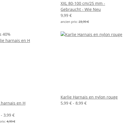
XXL 80-100 cm/25 mm -
Gebraucht - Wie Neu
9,99 €
ancien prix:
23,99 €
s 40%
Karlie Harnais en nylon rouge
e harnais en H
5,99 € -
8,99 €
 -
3,99 €
prix:
4,99 €