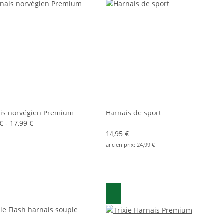
is norvégien Premium
Harnais de sport
€ -
17,99 €
14,95 €
ancien prix:
24,99 €