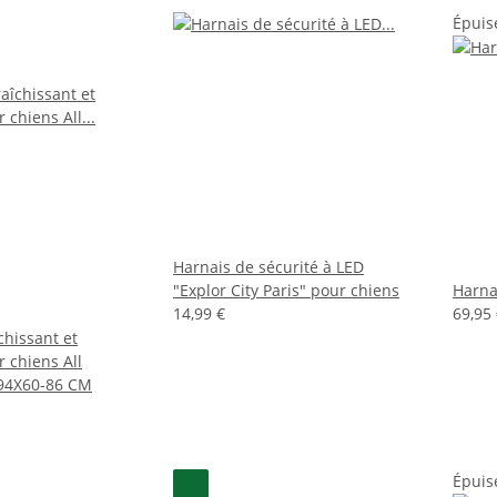
Épuis
Harnais de sécurité à LED
"Explor City Paris" pour chiens
Harna
14,99 €
69,95 
chissant et
 chiens All
-94X60-86 CM
Épuis