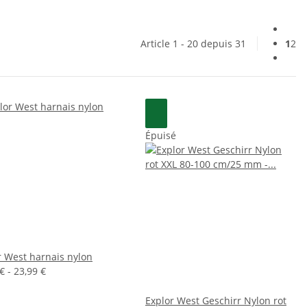
Article 1 - 20 depuis 31
1
2
Épuisé
r West harnais nylon
€ -
23,99 €
Explor West Geschirr Nylon rot