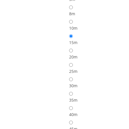
8m
10m
15m
20m
25m
30m
35m
40m
45m