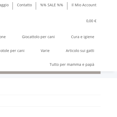
ggio
Contatto
%% SALE %%
Il Mio Account
0,00 €
ione
Giocattolo per cani
Cura e igiene
iotole per cani
Varie
Articolo sui gatti
Tutto per mamma e papà