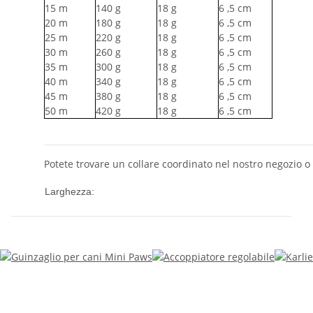
15
m
140
g
18
g
6
,5 cm
20
m
180
g
18
g
6
,5 cm
25
m
220
g
18
g
6
,5 cm
30
m
260
g
18
g
6
,5 cm
35
m
300
g
18
g
6
,5 cm
40
m
340
g
18
g
6
,5 cm
45
m
380
g
18
g
6
,5 cm
50
m
420
g
18
g
6
,5 cm
Potete trovare un collare coordinato nel nostro negozio o 
10 mm
Larghezza: