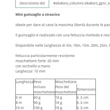
Descrizione del
#ekokoro_columns.ekokoro_gpsr_
Mini guinzaglio a strascico
Ideale per dare al cane la massima libertà durante le pa
Il guinzaglio è realizzato con una fettuccia morbida e re
Disponibile nelle lunghezze di 5m, 10m, 15m, 20m, 25m,
fettuccia particolarmente resistente
moschettone forte: 65 mm
con occhiello a mano
Larghezza: 10 mm
Lunghezza
Peso
Moschettone
incluso
Peso del
Dimensioni
moschettone
moschettone
5
m
60
g
18
g
6
,5 cm
8
m
90
g
18
g
6
,5 cm
10
m
100
g
18
g
6
,5 cm