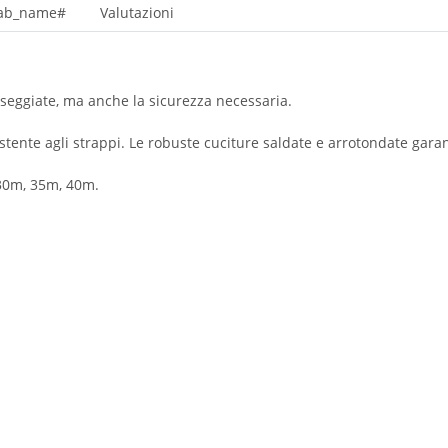
tab_name#
Valutazioni
sseggiate, ma anche la sicurezza necessaria.
sistente agli strappi. Le robuste cuciture saldate e arrotondate ga
 30m, 35m, 40m.