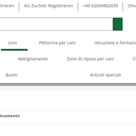
strieren
Als Züchter Registrieren
+49 62049802030
Oma
Lino
Pettorina per cani
Istruzione e formaz
Abbigliamento
Zone di riposo per cani
C
Buoni
Articoli speciali
scinamento