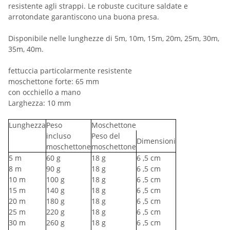
resistente agli strappi. Le robuste cuciture saldate e
arrotondate garantiscono una buona presa.
Disponibile nelle lunghezze di 5m, 10m, 15m, 20m, 25m, 30m,
35m, 40m.
fettuccia particolarmente resistente
moschettone forte: 65 mm
con occhiello a mano
Larghezza: 10 mm
Lunghezza
Peso
Moschettone
incluso
Peso del
Dimensioni
moschettone
moschettone
5
m
60
g
18
g
6
,5 cm
8
m
90
g
18
g
6
,5 cm
10
m
100
g
18
g
6
,5 cm
15
m
140
g
18
g
6
,5 cm
20
m
180
g
18
g
6
,5 cm
25
m
220
g
18
g
6
,5 cm
30
m
260
g
18
g
6
,5 cm