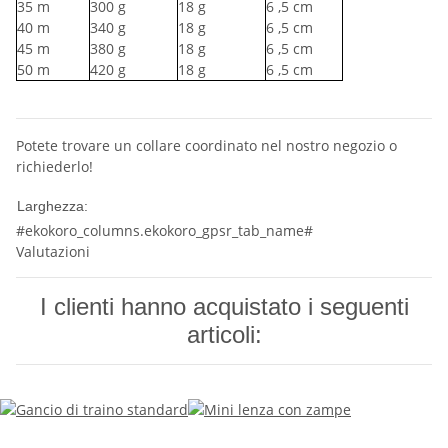
35
m
300
g
18
g
6
,5 cm
40
m
340
g
18
g
6
,5 cm
45
m
380
g
18
g
6
,5 cm
50
m
420
g
18
g
6
,5 cm
Potete trovare un collare coordinato nel nostro negozio o
richiederlo!
10 mm
Larghezza:
#ekokoro_columns.ekokoro_gpsr_tab_name#
Valutazioni
I clienti hanno acquistato i seguenti
articoli: