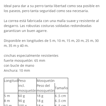
Ideal para dar a su perro tanta libertad como sea posible en
los paseos, pero tanta seguridad como sea necesaria.
La correa está fabricada con una malla suave y resistente al
desgarro. Las robustas costuras soldadas redondeadas
garantizan un buen agarre.
Disponible en longitudes de 5 m, 10 m, 15 m, 20 m, 25 m, 30
m, 35 m y 40 m.
cinchas especialmente resistentes
fuerte mosquetón: 65 mm
con bucle de mano
Anchura: 10 mm
Longitud
Peso
Mosquetón
incl.
Peso del
Tamaño
mosquetón
mosquetón
5
m
60
g
18
g
6
,5 cm
8
m
90
g
18
g
6
,5 cm
10
m
100
g
18
g
6
,5 cm