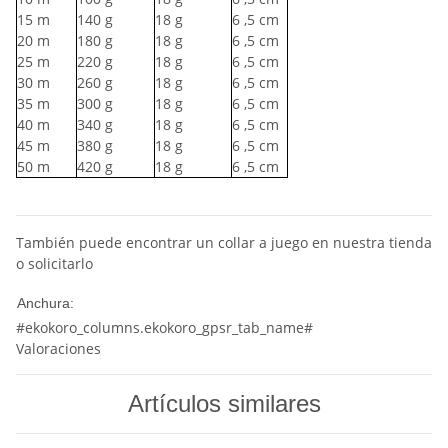
15
m
140
g
18
g
6
,5 cm
20
m
180
g
18
g
6
,5 cm
25
m
220
g
18
g
6
,5 cm
30
m
260
g
18
g
6
,5 cm
35
m
300
g
18
g
6
,5 cm
40
m
340
g
18
g
6
,5 cm
45
m
380
g
18
g
6
,5 cm
50
m
420
g
18
g
6
,5 cm
También puede encontrar un collar a juego en nuestra tienda
o solicitarlo
10 mm
Anchura:
#ekokoro_columns.ekokoro_gpsr_tab_name#
Valoraciones
Artículos similares