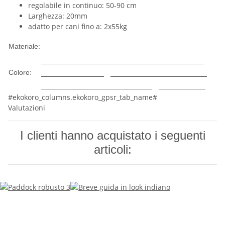
regolabile in continuo: 50-90 cm
Larghezza: 20mm
adatto per cani fino a: 2x55kg
Nylon
Materiale:
Cachi
Viola
Menta
Calce
Turchese
Rosa
Blu
Azzurro
Beige
Vino rosso
Nero
Rosa
Colore:
Arancione
Verde
Rosso
Grigio
Marrone
#ekokoro_columns.ekokoro_gpsr_tab_name#
Valutazioni
I clienti hanno acquistato i seguenti
articoli: