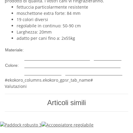
prodotto di qualità. I vostri cani vi ringrazieranno.
fettuccia particolarmente resistente
moschettone extra forte: 84 mm
19 colori diversi
regolabile in continuo: 50-90 cm
Larghezza: 20mm
adatto per cani fino a: 2x55kg
Nylon
Materiale:
Arancione
Verde
Rosso
Grigio
Marrone
Cachi
Viola
Menta
Calce
Turchese
Rosa
Colore:
Blu
Azzurro
Beige
Vino rosso
Nero
Rosa
#ekokoro_columns.ekokoro_gpsr_tab_name#
Valutazioni
Articoli simili