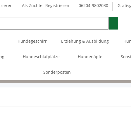
trieren
Als Züchter Registrieren
06204-9802030
Gratis
Hundegeschirr
Erziehung & Ausbildung
Hun
ung
Hundeschlafplätze
Hundenäpfe
Sons
Sonderposten