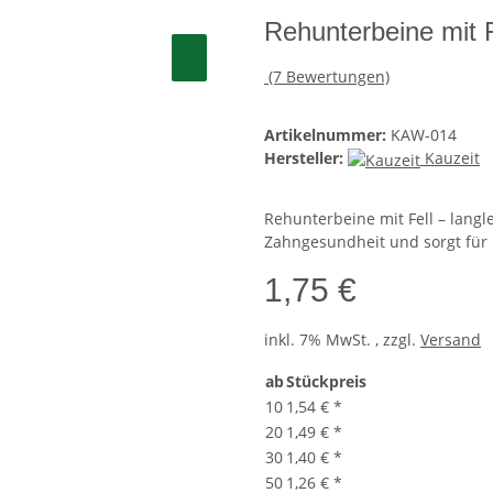
Rehunterbeine mit F
(7 Bewertungen)
Artikelnummer:
KAW-014
Hersteller:
Kauzeit
Rehunterbeine mit Fell – langle
Zahngesundheit und sorgt für
1,75 €
inkl. 7% MwSt. , zzgl.
Versand
ab
Stückpreis
10
1,54 €
*
20
1,49 €
*
30
1,40 €
*
50
1,26 €
*