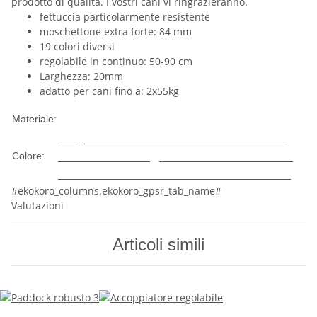
prodotto di qualità. I vostri cani vi ringrazieranno.
fettuccia particolarmente resistente
moschettone extra forte: 84 mm
19 colori diversi
regolabile in continuo: 50-90 cm
Larghezza: 20mm
adatto per cani fino a: 2x55kg
Nylon
Materiale:
Beige
Vino rosso
Nero
Rosa
Arancione
Verde
Rosso
Grigio
Marrone
Cachi
Viola
Colore:
Menta
Calce
Turchese
Rosa
Blu
Azzurro
#ekokoro_columns.ekokoro_gpsr_tab_name#
Valutazioni
Articoli simili