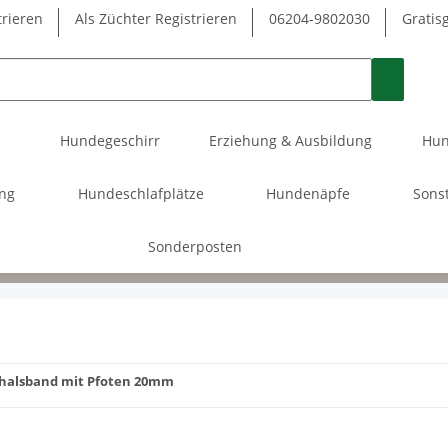
trieren
Als Züchter Registrieren
06204-9802030
Gratis
Hundegeschirr
Erziehung & Ausbildung
Hun
ung
Hundeschlafplätze
Hundenäpfe
Sons
Sonderposten
alsband mit Pfoten 20mm