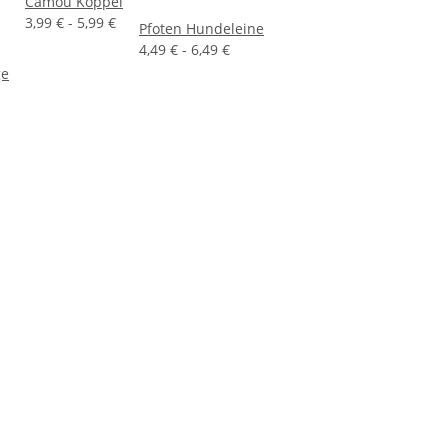
Camou Koppel
3,99 € -
5,99 €
Pfoten Hundeleine
4,49 € -
6,49 €
ge