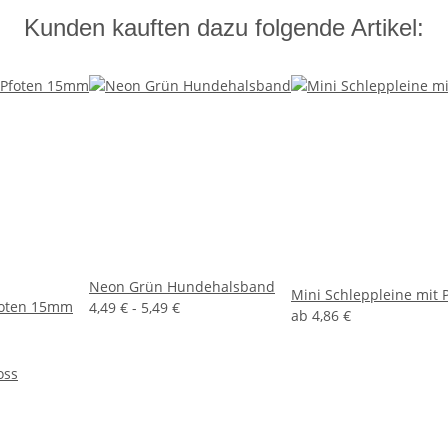
Kunden kauften dazu folgende Artikel:
Neon Grün Hundehalsband
Mini Schleppleine mit 
foten 15mm
4,49 € -
5,49 €
ab
4,86 €