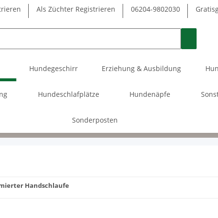
trieren
Als Züchter Registrieren
06204-9802030
Gratis
Hundegeschirr
Erziehung & Ausbildung
Hun
ung
Hundeschlafplätze
Hundenäpfe
Sons
Sonderposten
mierter Handschlaufe