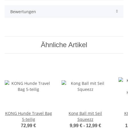
Bewertungen
Ähnliche Artikel
KONG Hunde Travel Bag
Kong Ball mit Seil
K
5-teilig
Squeezz
72,99 €
9,99 € -
12,99 €
1