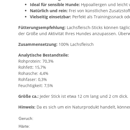
Ideal für sensible Hunde:
Hypoallergen und leicht 
Natürlich und rein:
Frei von künstlichen Zusatzstof
Vielseitig einsetzbar:
Perfekt als Trainingssnack o
Fütterungsempfehlung:
Lachsfleisch-Sticks können tägl
der Größe und Aktivität Ihres Hundes anzupassen. Überw
Zusammensetzung:
100% Lachsfleisch
Analytische Bestandteile:
Rohprotein: 70,3%
Rohfett: 15,7%
Rohasche: 4,4%
Rohfaser: 0,3%
Feuchtigkeit: 7,5%
Größe ca.:
Jeder Stick ist etwa 12 cm lang und 2 cm dick.
Hinweis:
Da es sich um ein Naturprodukt handelt, können
Gering
Geruch:
Gering
Härte: