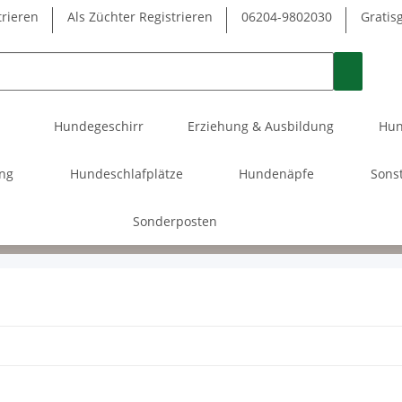
trieren
Als Züchter Registrieren
06204-9802030
Gratis
Hundegeschirr
Erziehung & Ausbildung
Hun
ung
Hundeschlafplätze
Hundenäpfe
Sons
Sonderposten