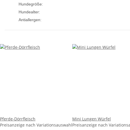
kleine Hunde
mittlere Hunde
große
Hundegröße:
Welpen
Adult
Senior
Hundealter:
Ja
Antiallergen:
Pferde-Dörrfleisch
Mini Lungen Würfel
Preisanzeige nach Variationsauswahl
Preisanzeige nach Variation