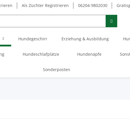
trieren
Als Züchter Registrieren
06204-9802030
Gratis
Hundegeschirr
Erziehung & Ausbildung
Hun
ung
Hundeschlafplätze
Hundenäpfe
Sons
Sonderposten