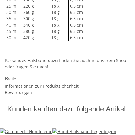
25 m
220 g
18 g
6,5 cm
30 m
260 g
18 g
6,5 cm
35 m
300 g
18 g
6,5 cm
40 m
340 g
18 g
6,5 cm
45 m
380 g
18 g
6,5 cm
50 m
420 g
18 g
6,5 cm
Passendes Halsband dazu finden Sie auch in unserem Shop
oder fragen Sie nach!
10mm
Breite:
Informationen zur Produktsicherheit
Bewertungen
Kunden kauften dazu folgende Artikel: