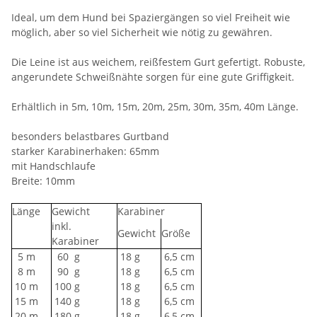
Ideal, um dem Hund bei Spaziergängen so viel Freiheit wie
möglich, aber so viel Sicherheit wie nötig zu gewähren.
Die Leine ist aus weichem, reißfestem Gurt gefertigt. Robuste,
angerundete Schweißnähte sorgen für eine gute Griffigkeit.
Erhältlich in 5m, 10m, 15m, 20m, 25m, 30m, 35m, 40m Länge.
besonders belastbares Gurtband
starker Karabinerhaken: 65mm
mit Handschlaufe
Breite: 10mm
Länge
Gewicht
Karabiner
inkl.
Gewicht
Größe
Karabiner
5 m
60
g
18 g
6,5 cm
8 m
90
g
18 g
6,5 cm
10 m
100 g
18 g
6,5 cm
15 m
140 g
18 g
6,5 cm
20 m
180 g
18 g
6,5 cm