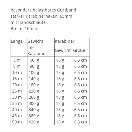
besonders belastbares Gurtband
starker Karabinerhaken: 65mm
mit Handschlaufe
Breite: 10mm
Länge
Gewicht
Karabiner
inkl.
Gewicht
Größe
Karabiner
5 m
60
g
18 g
6,5 cm
8 m
90
g
18 g
6,5 cm
10 m
100 g
18 g
6,5 cm
15 m
140 g
18 g
6,5 cm
20 m
180 g
18 g
6,5 cm
25 m
220 g
18 g
6,5 cm
30 m
260 g
18 g
6,5 cm
35 m
300 g
18 g
6,5 cm
40 m
340 g
18 g
6,5 cm
45 m
380 g
18 g
6,5 cm
50 m
420 g
18 g
6,5 cm