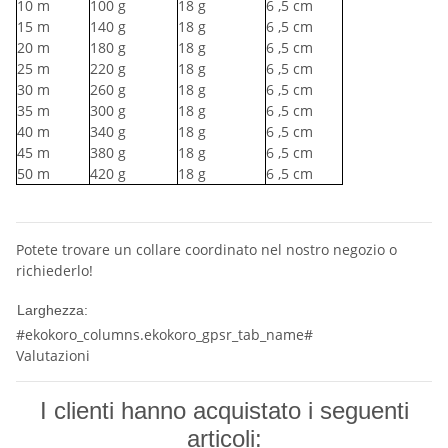
10
m
100
g
18
g
6
,5 cm
15
m
140
g
18
g
6
,5 cm
20
m
180
g
18
g
6
,5 cm
25
m
220
g
18
g
6
,5 cm
30
m
260
g
18
g
6
,5 cm
35
m
300
g
18
g
6
,5 cm
40
m
340
g
18
g
6
,5 cm
45
m
380
g
18
g
6
,5 cm
50
m
420
g
18
g
6
,5 cm
Potete trovare un collare coordinato nel nostro negozio o
richiederlo!
10 mm
Larghezza:
#ekokoro_columns.ekokoro_gpsr_tab_name#
Valutazioni
I clienti hanno acquistato i seguenti
articoli: