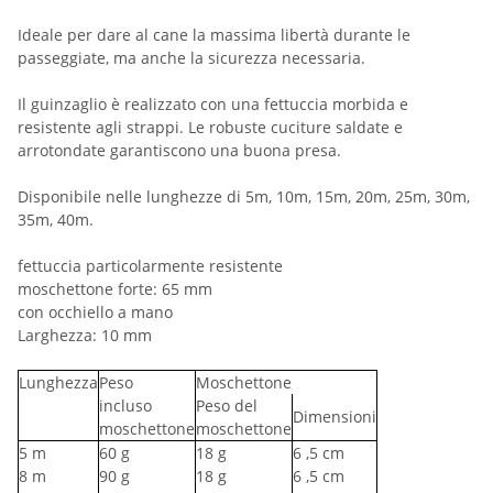
Ideale per dare al cane la massima libertà durante le
passeggiate, ma anche la sicurezza necessaria.
Il guinzaglio è realizzato con una fettuccia morbida e
resistente agli strappi. Le robuste cuciture saldate e
arrotondate garantiscono una buona presa.
Disponibile nelle lunghezze di 5m, 10m, 15m, 20m, 25m, 30m,
35m, 40m.
fettuccia particolarmente resistente
moschettone forte: 65 mm
con occhiello a mano
Larghezza: 10 mm
Lunghezza
Peso
Moschettone
incluso
Peso del
Dimensioni
moschettone
moschettone
5
m
60
g
18
g
6
,5 cm
8
m
90
g
18
g
6
,5 cm