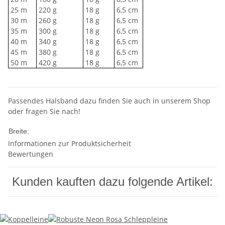
25 m
220 g
18 g
6,5 cm
30 m
260 g
18 g
6,5 cm
35 m
300 g
18 g
6,5 cm
40 m
340 g
18 g
6,5 cm
45 m
380 g
18 g
6,5 cm
50 m
420 g
18 g
6,5 cm
Passendes Halsband dazu finden Sie auch in unserem Shop
oder fragen Sie nach!
10mm
Breite:
Informationen zur Produktsicherheit
Bewertungen
Kunden kauften dazu folgende Artikel: