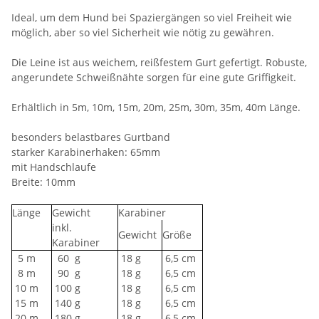
Ideal, um dem Hund bei Spaziergängen so viel Freiheit wie
möglich, aber so viel Sicherheit wie nötig zu gewähren.
Die Leine ist aus weichem, reißfestem Gurt gefertigt. Robuste,
angerundete Schweißnähte sorgen für eine gute Griffigkeit.
Erhältlich in 5m, 10m, 15m, 20m, 25m, 30m, 35m, 40m Länge.
besonders belastbares Gurtband
starker Karabinerhaken: 65mm
mit Handschlaufe
Breite: 10mm
Länge
Gewicht
Karabiner
inkl.
Gewicht
Größe
Karabiner
5 m
60
g
18 g
6,5 cm
8 m
90
g
18 g
6,5 cm
10 m
100 g
18 g
6,5 cm
15 m
140 g
18 g
6,5 cm
20 m
180 g
18 g
6,5 cm