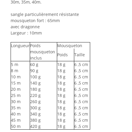
30m, 35m, 40m.
sangle particulièrement résistante
mousqueton fort : 65mm
avec dragonne
Largeur : 10mm
Longueur
Poids
Mousqueton
mousqueton
Poids
Taille
inclus
5
m
60
g
18
g
6
,5 cm
8
m
90
g
18
g
6
,5 cm
10
m
100
g
18
g
6
,5 cm
15
m
140
g
18
g
6
,5 cm
20
m
180
g
18
g
6
,5 cm
25
m
220
g
18
g
6
,5 cm
30
m
260
g
18
g
6
,5 cm
35
m
300
g
18
g
6
,5 cm
40
m
340
g
18
g
6
,5 cm
45
m
380
g
18
g
6
,5 cm
50
m
420
g
18
g
6
,5 cm