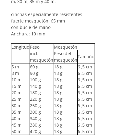
m, 30 m, 35 m y 40 m.
cinchas especialmente resistentes
fuerte mosquetón: 65 mm
con bucle de mano
Anchura: 10 mm
Longitud
Peso
Mosquetón
incl.
Peso del
Tamaño
mosquetón
mosquetón
5
m
60
g
18
g
6
,5 cm
8
m
90
g
18
g
6
,5 cm
10
m
100
g
18
g
6
,5 cm
15
m
140
g
18
g
6
,5 cm
20
m
180
g
18
g
6
,5 cm
25
m
220
g
18
g
6
,5 cm
30
m
260
g
18
g
6
,5 cm
35
m
300
g
18
g
6
,5 cm
40
m
340
g
18
g
6
,5 cm
45
m
380
g
18
g
6
,5 cm
50
m
420
g
18
g
6
,5 cm