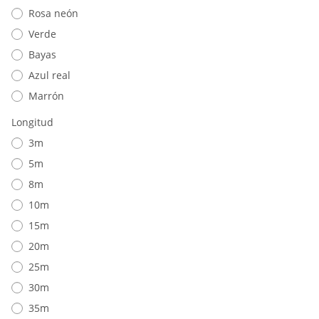
Rosa neón
Verde
Bayas
Azul real
Marrón
Longitud
3m
5m
8m
10m
15m
20m
25m
30m
35m