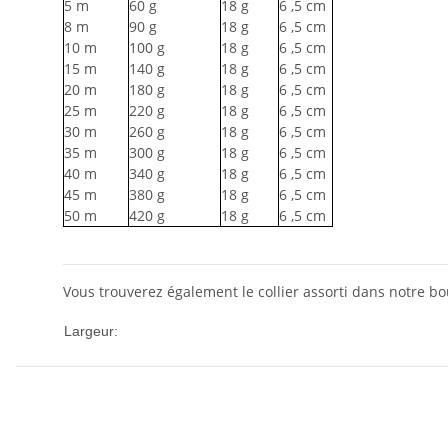
5
m
60
g
18
g
6
,5 cm
8
m
90
g
18
g
6
,5 cm
10
m
100
g
18
g
6
,5 cm
15
m
140
g
18
g
6
,5 cm
20
m
180
g
18
g
6
,5 cm
25
m
220
g
18
g
6
,5 cm
30
m
260
g
18
g
6
,5 cm
35
m
300
g
18
g
6
,5 cm
40
m
340
g
18
g
6
,5 cm
45
m
380
g
18
g
6
,5 cm
50
m
420
g
18
g
6
,5 cm
Vous trouverez également le collier assorti dans notre b
10mm
Largeur: