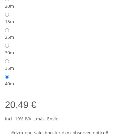
20m
15m
25m
30m
35m
40m
20,49 €
incl. 19% IVA. , más.
Envío
#dzm_opc_salesbooster.dzm_observer_notice#