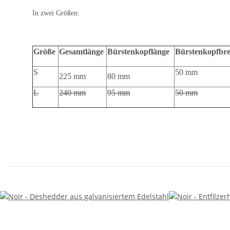
In zwei Größen:
Größe
Gesamtlänge
Bürstenkopflänge
Bürstenkopfbre
S
50 mm
225 mm
80 mm
L
240 mm
95 mm
50 mm