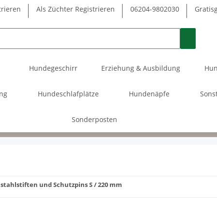
trieren
Als Züchter Registrieren
06204-9802030
Gratis
Hundegeschirr
Erziehung & Ausbildung
Hun
ung
Hundeschlafplätze
Hundenäpfe
Sons
Sonderposten
lstahlstiften und Schutzpins S / 220 mm