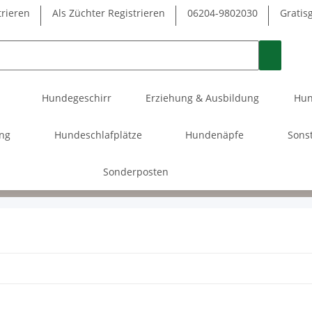
trieren
Als Züchter Registrieren
06204-9802030
Gratis
Hundegeschirr
Erziehung & Ausbildung
Hun
ung
Hundeschlafplätze
Hundenäpfe
Sons
Sonderposten