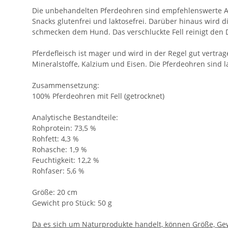
Die unbehandelten Pferdeohren sind empfehlenswerte Alt
Snacks glutenfrei und laktosefrei. Darüber hinaus wird 
schmecken dem Hund. Das verschluckte Fell reinigt den D
Pferdefleisch ist mager und wird in der Regel gut vert
Mineralstoffe, Kalzium und Eisen. Die Pferdeohren sind l
Zusammensetzung:
100% Pferdeohren mit Fell (getrocknet)
Analytische Bestandteile:
Rohprotein: 73,5 %
Rohfett: 4,3 %
Rohasche: 1,9 %
Feuchtigkeit: 12,2 %
Rohfaser: 5,6 %
Größe: 20 cm
Gewicht pro Stück: 50 g
Da es sich um Naturprodukte handelt, können Größe, Gew