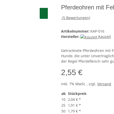
Pferdeohren mit Fel
(5 Bewertungen)
Artikelnummer:
KAP-016
Hersteller:
Kauzeit
Getrocknete Pferdeohren mit Fe
Hunde, die unter Unverträglic
der Regel Pferdefleisch sehr gu
2,55 €
inkl. 7% MwSt. , zzgl.
Versand
ab
Stückpreis
10
2,04 €
*
25
1,91 €
*
50
1,79 €
*