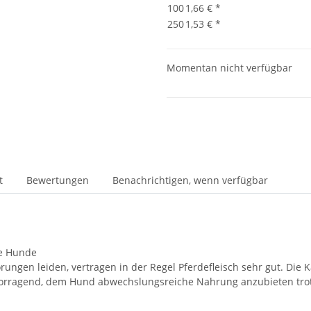
100
1,66 €
*
250
1,53 €
*
Momentan nicht verfügbar
t
Bewertungen
Benachrichtigen, wenn verfügbar
he Hunde
ungen leiden, vertragen in der Regel Pferdefleisch sehr gut. Die 
ervorragend, dem Hund abwechslungsreiche Nahrung anzubieten tro