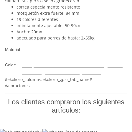
calidad. Sus perros se lo agradecerán.
correa especialmente resistente
mosquetón extra fuerte: 84 mm
19 colores diferentes
infinitamente ajustable: 50-90cm
Ancho: 20mm
adecuado para perros de hasta: 2x55kg
Nylon
Material:
Rojo
Gris
Marrón
Caqui
Morado
Menta
Cal
Turquesa
Rosa
Azul
Azul claro
Beige
Vino
Color:
tinto
Negro
Rosa
Naranja
Verde
#ekokoro_columns.ekokoro_gpsr_tab_name#
Valoraciones
Los clientes compraron los siguientes
artículos: