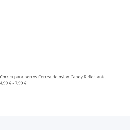
Correa para perros Correa de nylon Candy Reflectante
4,99 € -
7,99 €