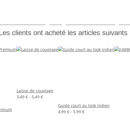
e
Bleu
Bleu clair
Beige
Rouge vin
Noir
Rose
Orange
Ve
Les clients ont acheté les articles suivants 
Laisse de couplage
3,49 € -
5,49 €
Guide court au look indien
remium
4,99 € -
5,99 €