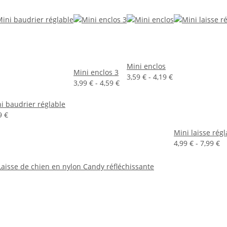
Mini enclos
Mini enclos 3
3,59 € -
4,19 €
3,99 € -
4,59 €
i baudrier réglable
9 €
Mini laisse régl
4,99 € -
7,99 €