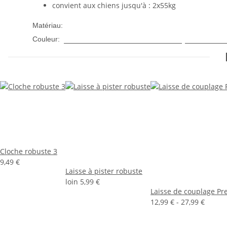
convient aux chiens jusqu'à : 2x55kg
Nylon
Matériau:
Lila
Menthe
Citron vert
Turquoise
Ros
Couleur:
Cloche robuste 3
9,49 €
Laisse à pister robuste
loin
5,99 €
Laisse de couplage P
12,99 € -
27,99 €