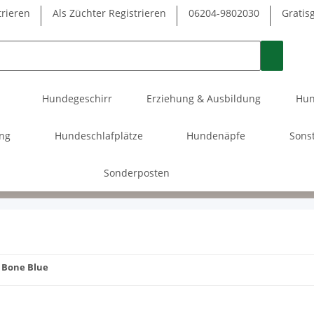
trieren
Als Züchter Registrieren
06204-9802030
Gratis
Hundegeschirr
Erziehung & Ausbildung
Hun
ung
Hundeschlafplätze
Hundenäpfe
Sons
Sonderposten
Bone Blue