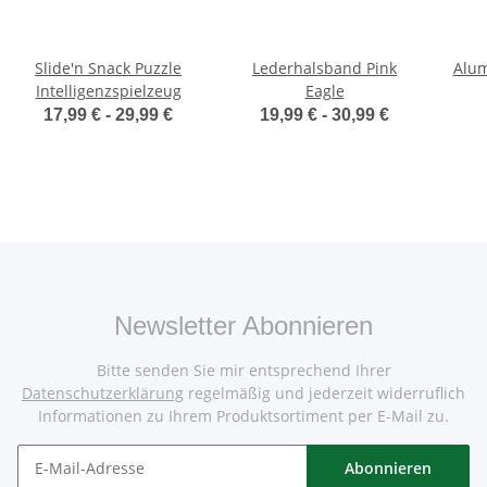
Slide'n Snack Puzzle
Lederhalsband Pink
Alum
Intelligenzspielzeug
Eagle
17,99 € -
29,99 €
19,99 € -
30,99 €
Newsletter Abonnieren
Bitte senden Sie mir entsprechend Ihrer
Datenschutzerklärung
regelmäßig und jederzeit widerruflich
Informationen zu Ihrem Produktsortiment per E-Mail zu.
Abonnieren