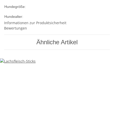
kleine Hunde
mittlere Hunde
große
Hundegröße:
Hunde
Welpen
Adult
Senior
Hundealter:
Informationen zur Produktsicherheit
Bewertungen
Ähnliche Artikel