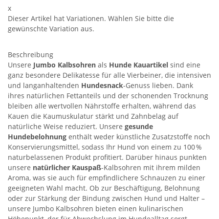
x
Dieser Artikel hat Variationen. Wählen Sie bitte die
gewünschte Variation aus.
Beschreibung
Unsere
Jumbo Kalbsohren
als
Hunde Kauartikel
sind eine
ganz besondere Delikatesse für alle Vierbeiner, die intensiven
und langanhaltenden
Hundesnack
-Genuss lieben. Dank
ihres natürlichen Fettanteils und der schonenden Trocknung
bleiben alle wertvollen Nährstoffe erhalten, während das
Kauen die Kaumuskulatur stärkt und Zahnbelag auf
natürliche Weise reduziert. Unsere
gesunde
Hundebelohnung
enthält weder künstliche Zusatzstoffe noch
Konservierungsmittel, sodass Ihr Hund von einem zu 100 %
naturbelassenen Produkt profitiert. Darüber hinaus punkten
unsere
natürlicher Kauspaß
-Kalbsohren mit ihrem milden
Aroma, was sie auch für empfindlichere Schnauzen zu einer
geeigneten Wahl macht. Ob zur Beschäftigung, Belohnung
oder zur Stärkung der Bindung zwischen Hund und Halter –
unsere Jumbo Kalbsohren bieten einen kulinarischen
Höhepunkt, der für Abwechslung im Hundealltag sorgt.