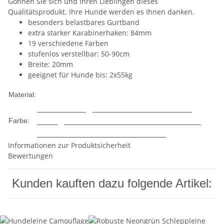
Gönnen Sie sich und Ihren Lieblingen dieses
Qualitätsprodukt. Ihre Hunde werden es Ihnen danken.
besonders belastbares Gurtband
extra starker Karabinerhaken: 84mm
19 verschiedene Farben
stufenlos verstellbar: 50-90cm
Breite: 20mm
geeignet für Hunde bis: 2x55kg
Nylon
Material:
Hellblau
Beige
Weinrot
Schwarz
Rosa
Orange
Grün
Rot
Grau
Braun
Khaki
Lila
Farbe:
Minze
Limone
Türkis
Pink
Blau
Informationen zur Produktsicherheit
Bewertungen
Kunden kauften dazu folgende Artikel: