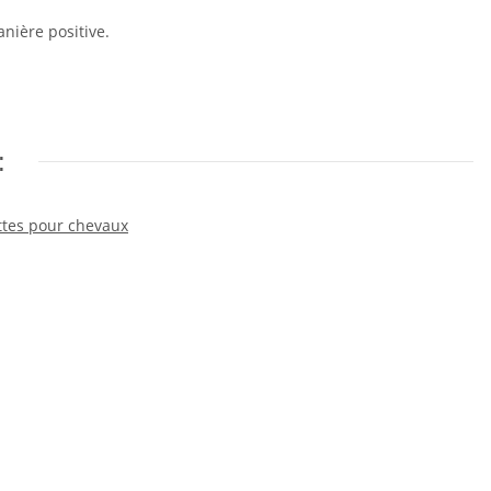
anière positive.
: