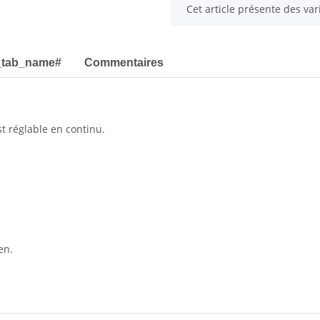
x
Cet article présente des var
_tab_name#
Commentaires
st réglable en continu.
en.