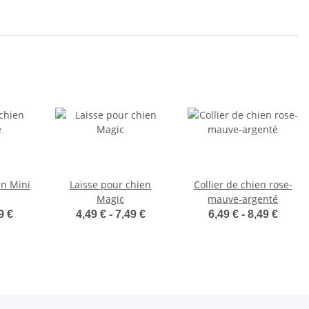
en Mini
Laisse pour chien
Collier de chien rose-
Magic
mauve-argenté
9 €
4,49 € -
7,49 €
6,49 € -
8,49 €