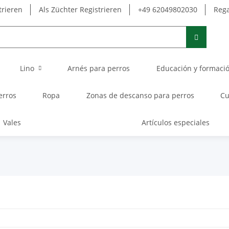
trieren
Als Züchter Registrieren
+49 62049802030
Rega
Lino
Arnés para perros
Educación y formaci
erros
Ropa
Zonas de descanso para perros
Cu
Vales
Artículos especiales