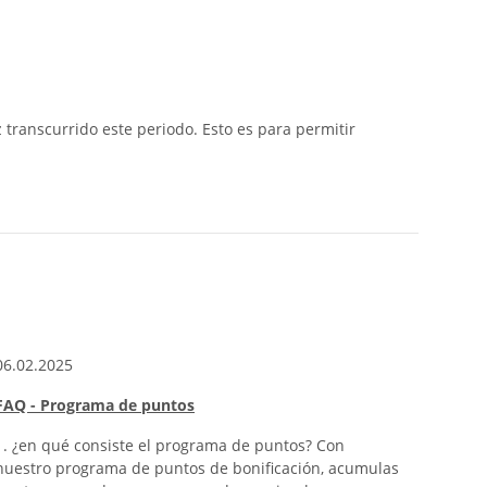
z transcurrido este periodo. Esto es para permitir
06.02.2025
03.04.
FAQ - Programa de puntos
Orejas
saber
1. ¿en qué consiste el programa de puntos? Con
nuestro programa de puntos de bonificación, acumulas
Orejas