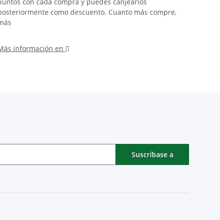
puntos con cada compra y puedes canjearlos
perros
posteriormente como descuento. Cuanto más compre,
natura
más
Esta go
Más información en
Más in
Suscríbase a