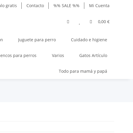
lo gratis
Contacto
%% SALE %%
Mi Cuenta
0,00 €
ón
Juguete para perro
Cuidado e higiene
encos para perros
Varios
Gatos Artículo
Todo para mamá y papá