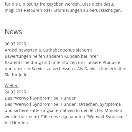
für die Einlösung freigegeben werden. Dies dient dazu,
mögliche Retouren oder Stornierungen zu berücksichtigen.
News
06.03.2025
Artikel bewerten & Guthabenbonus sichern!
Bewertungen helfen anderen Kunden bei ihrer
Kaufentscheidung und unterstützen uns, unsere Produkte
und unseren Service zu verbessern. Als Dankeschön erhalten
Sie für jede
Weiter
24.02.2025
Das "Werwolf-Syndrom" bei Hunden
Das "Werwolf-Syndrom" bei Hunden: Ursachen, Symptome
und sichere Fütterungsalternativen In den letzten Monaten
wurden vermehrt Fälle des sogenannten "Werwolf-Syndroms"
bei Hunden