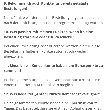
9. Bekomme ich auch Punkte für bereits getätigte
Bestellungen?
Nein, Punkte werden nur für Bestellungen gesammelt, die
nach der Einführung des Bonusprogramms getätigt wurden.
10. Was passiert mit meinen Punkten, wenn ich eine
Bestellung storniere oder zurückschicke?
Bei einer Stornierung oder Rückgabe werden die für diese
Bestellung erhaltenen Punkte automatisch wieder
abgezogen.
11. Muss ich ein Kundenkonto haben, um Bonuspunkte zu
sammeln?
Ja, das Sammeln und Einlösen von Bonuspunkten ist nur mit
einem registrierten Kundenkonto möglich.
12. Was bedeutet „Anzahl Punkte demnächst verfügbar“?
Deine gesammelten Punkte haben eine
Sperrfrist von 21
Tagen
. Das bedeutet, dass sie erst nach Ablauf dieser Frist