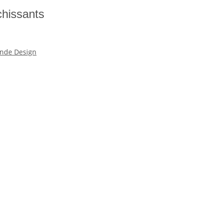
chissants
nde Design