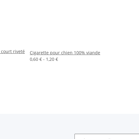
court riveté
Cigarette pour chien 100% viande
0,60 € -
1,20 €