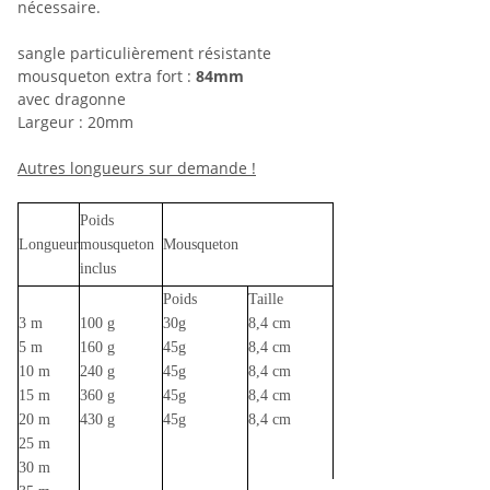
nécessaire.
sangle particulièrement résistante
mousqueton extra fort :
84mm
avec dragonne
Largeur : 20mm
Autres longueurs sur demande !
Poids
Longueur
mousqueton
Mousqueton
inclus
Poids
Taille
3 m
100 g
30g
8,4 cm
5 m
160 g
45g
8,4 cm
10 m
240 g
45g
8,4 cm
15 m
360 g
45g
8,4 cm
20 m
430 g
45g
8,4 cm
25 m
30 m