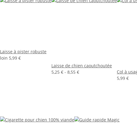
Laisse à pister robuste
loin
5,99 €
Laisse de chien caoutchoutée
Col à usa
5,25 € -
8,55 €
5,99 €