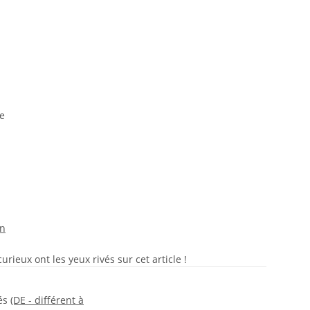
e
on
rieux ont les yeux rivés sur cet article !
rés
(DE - différent à