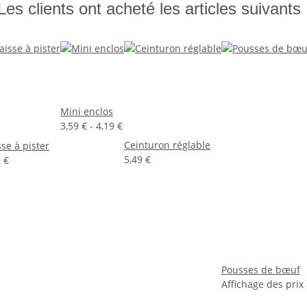
Les clients ont acheté les articles suivants 
Mini enclos
3,59 € -
4,19 €
Ceinturon réglable
sse à pister
5,49 €
 €
Pousses de bœuf
Affichage des prix