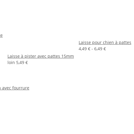
te
Laisse pour chien à pattes
4,49 € -
6,49 €
Laisse à pister avec pattes 15mm
loin
5,49 €