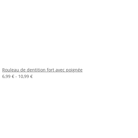
Rouleau de dentition fort avec poignée
6,99 € -
10,99 €