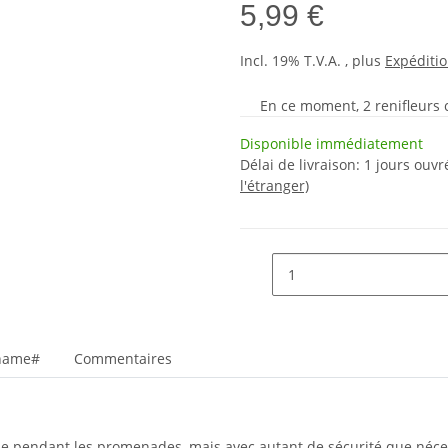
5,99 €
Incl. 19% T.V.A. , plus
Expéditi
En ce moment, 2 renifleurs cu
Disponible immédiatement
Délai de livraison:
1 jours ouv
l'étranger)
_name#
Commentaires
ble pendant les promenades, mais avec autant de sécurité que néce