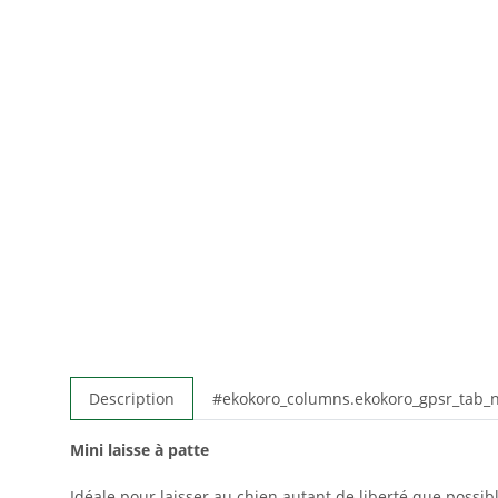
Description
#ekokoro_columns.ekokoro_gpsr_tab
Mini laisse à patte
Idéale pour laisser au chien autant de liberté que possi