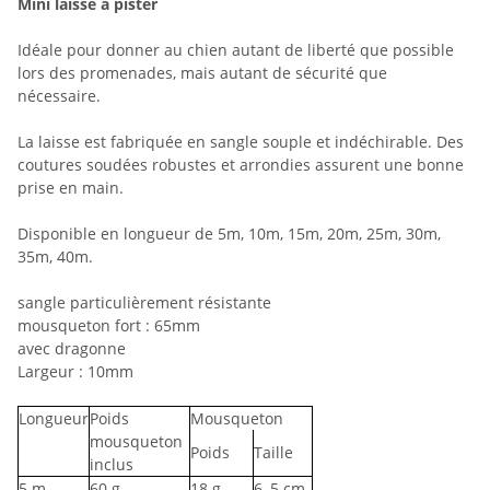
Mini laisse à pister
Idéale pour donner au chien autant de liberté que possible
lors des promenades, mais autant de sécurité que
nécessaire.
La laisse est fabriquée en sangle souple et indéchirable. Des
coutures soudées robustes et arrondies assurent une bonne
prise en main.
Disponible en longueur de 5m, 10m, 15m, 20m, 25m, 30m,
35m, 40m.
sangle particulièrement résistante
mousqueton fort : 65mm
avec dragonne
Largeur : 10mm
Longueur
Poids
Mousqueton
mousqueton
Poids
Taille
inclus
5
m
60
g
18
g
6
,5 cm