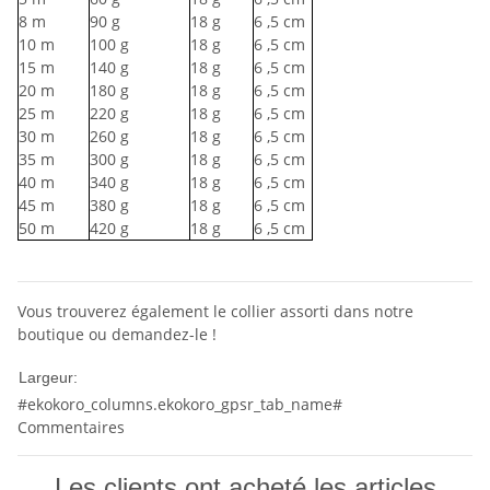
8
m
90
g
18
g
6
,5 cm
10
m
100
g
18
g
6
,5 cm
15
m
140
g
18
g
6
,5 cm
20
m
180
g
18
g
6
,5 cm
25
m
220
g
18
g
6
,5 cm
30
m
260
g
18
g
6
,5 cm
35
m
300
g
18
g
6
,5 cm
40
m
340
g
18
g
6
,5 cm
45
m
380
g
18
g
6
,5 cm
50
m
420
g
18
g
6
,5 cm
Vous trouverez également le collier assorti dans notre
boutique ou demandez-le !
10mm
Largeur:
#ekokoro_columns.ekokoro_gpsr_tab_name#
Commentaires
Les clients ont acheté les articles